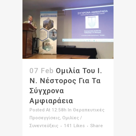
07 Feb
Ομιλία Του Ι.
Ν. Νέστορος Για Τα
Σύγχρονα
Αμφιαράεια
Posted At 12:58h
In
Θεραπευτικές
Προσεγγίσεις
,
Ομιλίες /
Συνεντεύξεις
141
Likes
Share