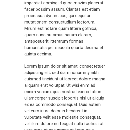
imperdiet doming id quod mazim placerat
facer possim assum. Claritas est etiam
processus dynamicus, qui sequitur
mutationem consuetudium lectorum.
Mirum est notare quam littera gothica,
quam nunc putamus parum claram,
anteposuerit litterarum formas
humanitatis per seacula quarta decima et
quinta decima.
Lorem ipsum dolor sit amet, consectetuer
adipiscing elit, sed diam nonummy nibh
euismod tincidunt ut laoreet dolore magna
aliquam erat volutpat. Ut wisi enim ad
minim veniam, quis nostrud exerci tation
ullamcorper suscipit lobortis nisl ut aliquip
ex ea commodo consequat. Duis autem
vel eum iriure dolor in hendrerit in
vulputate velit esse molestie consequat,
vel illum dolore eu feugiat nulla facilisis at
vero eros et accumsan et iusto odio