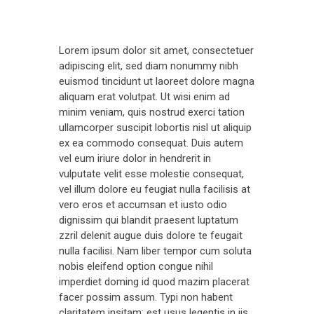
Lorem ipsum dolor sit amet, consectetuer
adipiscing elit, sed diam nonummy nibh
euismod tincidunt ut laoreet dolore magna
aliquam erat volutpat. Ut wisi enim ad
minim veniam, quis nostrud exerci tation
ullamcorper suscipit lobortis nisl ut aliquip
ex ea commodo consequat. Duis autem
vel eum iriure dolor in hendrerit in
vulputate velit esse molestie consequat,
vel illum dolore eu feugiat nulla facilisis at
vero eros et accumsan et iusto odio
dignissim qui blandit praesent luptatum
zzril delenit augue duis dolore te feugait
nulla facilisi. Nam liber tempor cum soluta
nobis eleifend option congue nihil
imperdiet doming id quod mazim placerat
facer possim assum. Typi non habent
claritatem insitam; est usus legentis in iis